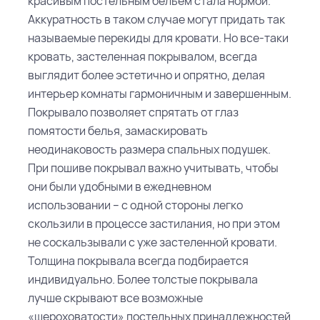
красивым постельным бельём стала нормой.
Аккуратность в таком случае могут придать так
называемые перекиды для кровати.
Но все-таки
кровать, застеленная покрывалом, всегда
выглядит более эстетично и опрятно, делая
интерьер комнаты гармоничным и завершенным.
Покрывало позволяет спрятать от глаз
помятости белья, замаскировать
неодинаковость размера спальных подушек.
При пошиве покрывал важно учитывать, чтобы
они были удобными в ежедневном
использовании – с одной стороны легко
скользили в процессе застилания, но при этом
не соскальзывали с уже застеленной кровати.
Толщина покрывала всегда подбирается
индивидуально. Более толстые покрывала
лучше скрывают все возможные
«шероховатости» постельных принадлежностей