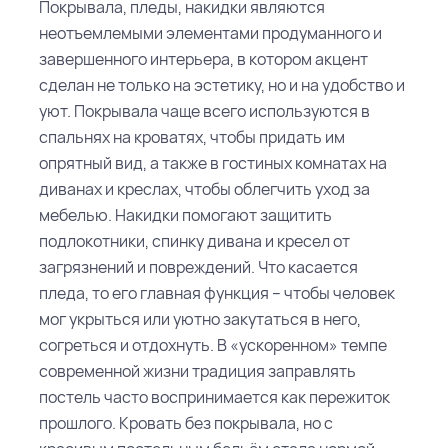
Покрывала, пледы, накидки являются
неотъемлемыми элементами продуманного и
завершенного интерьера, в котором акцент
сделан не только на эстетику, но и на удобство и
уют. Покрывала чаще всего используются в
спальнях на кроватях, чтобы придать им
опрятный вид, а также в гостиных комнатах на
диванах и креслах, чтобы облегчить уход за
мебелью. Накидки помогают защитить
подлокотники, спинку дивана и кресел от
загрязнений и повреждений. Что касается
пледа, то его главная функция – чтобы человек
мог укрыться или уютно закутаться в него,
согреться и отдохнуть.
В «ускоренном» темпе
современной жизни традиция заправлять
постель часто воспринимается как пережиток
прошлого. Кровать без покрывала, но с