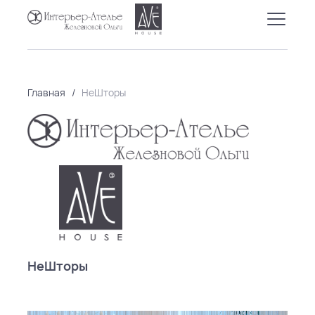
Главная
/
НеШторы
НеШторы