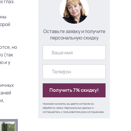
х глаз.
бны
порой
Оставьте заявку и получите
персональную скидку
ются, но
о (так
о и у
личных
Получить 7% скидку!
каней
и,
Нажимая на кнопку, вы даете согласие на
обработку своих персональных данных и
соглашаетесь с
пользовательским соглашением