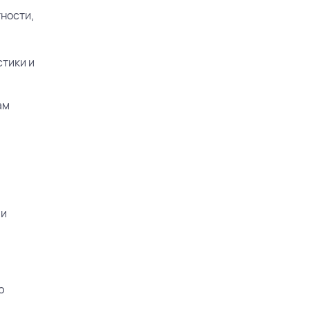
ности,
стики и
ам
 и
ю