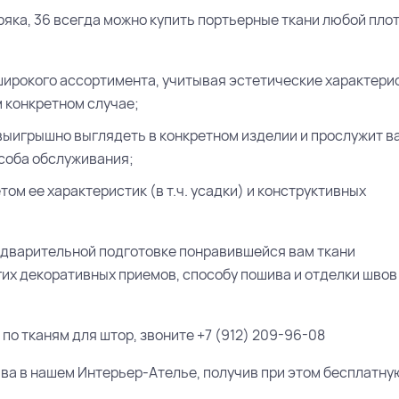
яка, 36 всегда можно купить портьерные ткани любой плот
широкого ассортимента, учитывая эстетические характери
 конкретном случае;
выигрышно выглядеть в конкретном изделии и прослужит в
особа обслуживания;
ом ее характеристик (в т.ч. усадки) и конструктивных
едварительной подготовке понравившейся вам ткани
гих декоративных приемов, способу пошива и отделки швов
о тканям для штор, звоните +7 (912) 209-96-08
ива в нашем Интерьер-Ателье, получив при этом бесплатну