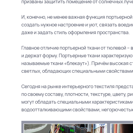
призваны защитить помещение от солнечных лучей
И, конечно, не менее важная функция портьерной
создать нужное настроение и уют, связать воеди
даже и задать стиль оформления пространства.
Главное отличие портьерной ткани от тюлевой – 
и держат форму. Портьерные ткани характеризуют
называемые ткани «блекаут»). Причём высокая ст
светлых, обладающих специальными свойствами
Сегодня на рынке интерьерного текстиля предст
по своему составу, плотности, текстуре, цвету, р
могут обладать специальными характеристиками
водоотталкивающими свойствами, негорючестью