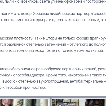
, пыли и сквозняков, света уличных фонарей и посторонни
 ткани – это декор. Хорошие дизайнерские портьеры спосо
но все элементы интерьера и сделать его завершенным, а 
высокая плотность. Такие шторы не только хорошо драпиру
ся различной степенью затемнения – от лёгкого до полног
епень затемнения может быть не только у тёмных тканей, н
.
авлено бесконечное разнообразие портьерных тканей, раз
исунку и способам декора. Кроме того, некоторые из таких т
: высокой степенью звукопоглощения, антибактериальным
 или особой прочностью.