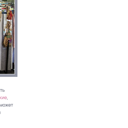
ать
кие
,
 может
и