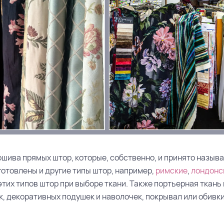
шива прямых штор, которые, собственно, и принято назыв
готовлены и другие типы штор, например,
римские
,
лондонс
этих типов штор при выборе ткани. Также портьерная ткань
к, декоративных подушек и наволочек, покрывал или обивк