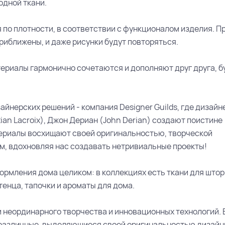
одной ткани.
я по плотности, в соответствии с функционалом изделия. П
риближены, и даже рисунки будут повторяться.
атериалы гармонично сочетаются и дополняют друг друга, б
йнерских решений - компания Designer Guilds, где дизайн
stian Lacroix), Джон Дериан (John Derian) создают поистине
ериалы восхищают своей оригинальностью, творческой
м, вдохновляя нас создавать нетривиальные проекты!
рмления дома целиком: в коллекциях есть ткани для штор
отенца, тапочки и ароматы для дома.
 неординарного творчества и инновационных технологий. 
 различные, выделяющиеся своей оригинальностью дизайны