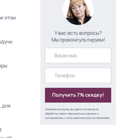
ри этом
У вас есть вопросы?
Мы проконсультируем!
удучи
еры
Получить 7% скидку!
, для
Нажимая на кнопку, вы даете согласие на
обработку своих персональных данных и
соглашаетесь с
пользовательским соглашением
В
 - от