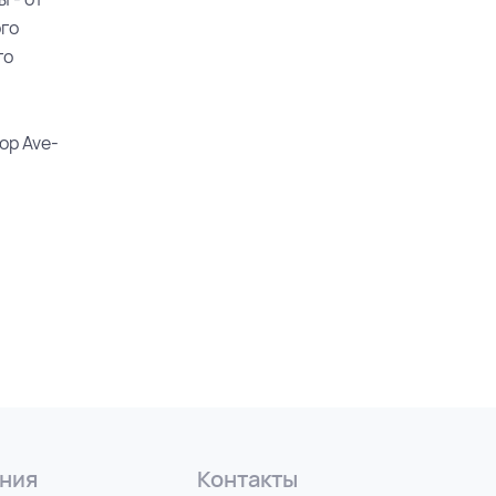
ого
го
ор Ave-
ния
Контакты