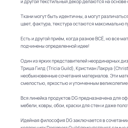
и другой текстильный декор делаются на основе 
Ткани могут быть идентичны, а могут различатьс
цвет, фактура, текстура остаются максимально п
Есть и другой приём, когда разное ВСЁ, но все м
подчинены определенной идее!
Один из ярких представителей неординарных диза
Триша Гилд (Tricia Guild), Кристиан Лакруа (Chri
необыкновенные сочетания материалов. Эти мат
смелостью, яркостью и утонченным великолепие
Вся линейка продуктов DG предназначена для офо
мебели, ковры, обои, краски для стен и даже пол
Идейная философия DG заключается в сочетании
коллекциях Designers Guild присутствуют самые